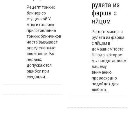
рулета из
Рецепт тонких
фарша с
блинов со
сгущенкой У
яйцом
многих хозяек
приготовление
Рецепт мясного
тонких блинчиков
рулета из фарша
часто вызывает
с яйцом в
определенные
домашнем тесте
сложности. Во-
Блюдо, которое
первых,
мы представляем
допускаются
вашему
ошибки при
вниманию,
создании...
превосходно
подойдет для
любого...