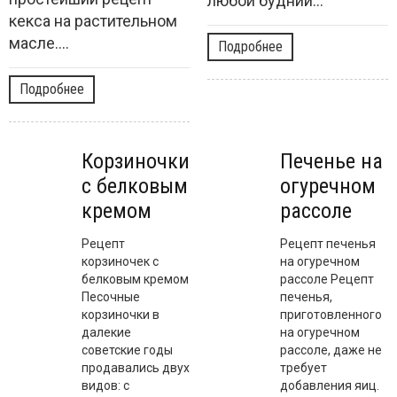
любой будний...
кекса на растительном
масле....
Подробнее
Подробнее
Корзиночки
Печенье на
с белковым
огуречном
кремом
рассоле
Рецепт
Рецепт печенья
корзиночек с
на огуречном
белковым кремом
рассоле Рецепт
Песочные
печенья,
корзиночки в
приготовленного
далекие
на огуречном
советские годы
рассоле, даже не
продавались двух
требует
видов: с
добавления яиц.