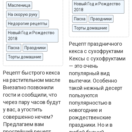
Новый Год и Рождество
Масленица
2018
На скорую руку
Пасха
Праздники
Недорогие рецепты
Торты домашние
Новый Год и Рождество
2018
Рецепт праздничного
Пасха
Праздники
кекса с сухофруктами
Торты домашние
Кексы с сухофруктами
— это очень
Рецепт быстрого кекса
популярный вид
на растительном масле
выпечки. Особенно
Внезапно позвонили
такой нежный десерт
гости и сообщили, что
пользуются
через пару часов будут
популярностью в
у вас, а угостить
новогодние и
совершенно нечем?
рождественские
Предлагаем вам
праздники. Но и в
простейший рецепт