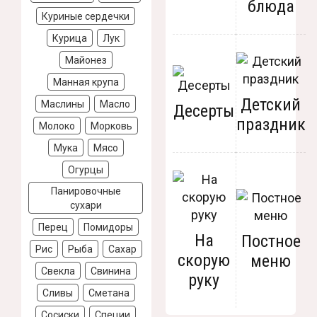
блюда
Куриные сердечки
Курица
Лук
Майонез
Манная крупа
Детский
Маслины
Масло
Десерты
праздник
Молоко
Морковь
Мука
Мясо
Огурцы
Панировочные
сухари
Перец
Помидоры
На
Постное
Рис
Рыба
Сахар
скорую
меню
Свекла
Свинина
руку
Сливы
Сметана
Сосиски
Специи