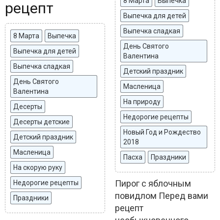
8 Марта
Выпечка
рецепт
Выпечка для детей
Выпечка сладкая
8 Марта
Выпечка
День Святого
Выпечка для детей
Валентина
Выпечка сладкая
Детский праздник
День Святого
Масленица
Валентина
На природу
Десерты
Недорогие рецепты
Десерты детские
Новый Год и Рождество
Детский праздник
2018
Масленица
Пасха
Праздники
На скорую руку
Пирог с яблочным
Недорогие рецепты
повидлом Перед вами
Праздники
рецепт