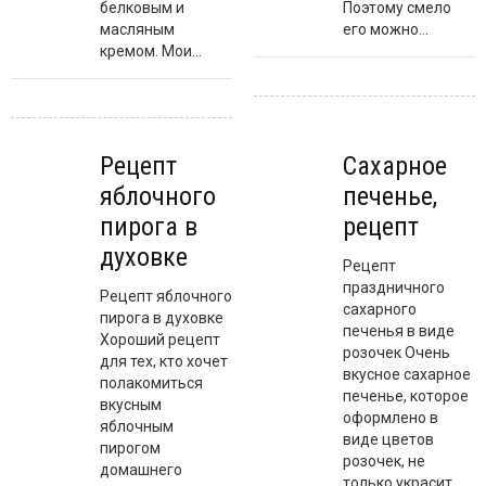
белковым и
Поэтому смело
масляным
его можно...
кремом. Мои...
Рецепт
Сахарное
яблочного
печенье,
пирога в
рецепт
духовке
Рецепт
праздничного
Рецепт яблочного
сахарного
пирога в духовке
печенья в виде
Хороший рецепт
розочек Очень
для тех, кто хочет
вкусное сахарное
полакомиться
печенье, которое
вкусным
оформлено в
яблочным
виде цветов
пирогом
розочек, не
домашнего
только украсит...