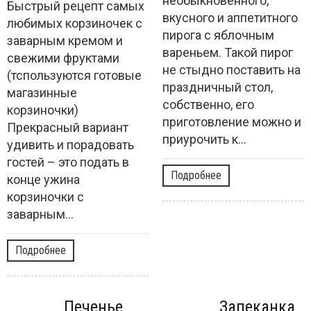
необыкновенного,
Быстрый рецепт самых
вкусного и аппетитного
любимых корзиночек с
пирога с яблочным
заварным кремом и
вареньем. Такой пирог
свежими фруктами
не стыдно поставить на
(тспользуются готовые
праздничный стол,
магазинные
собственно, его
корзиночки)
приготовление можно и
Прекрасный вариант
приурочить к...
удивить и порадовать
гостей – это подать в
Подробнее
конце ужина
корзиночки с
заварным...
Подробнее
Печенье
Запеканка