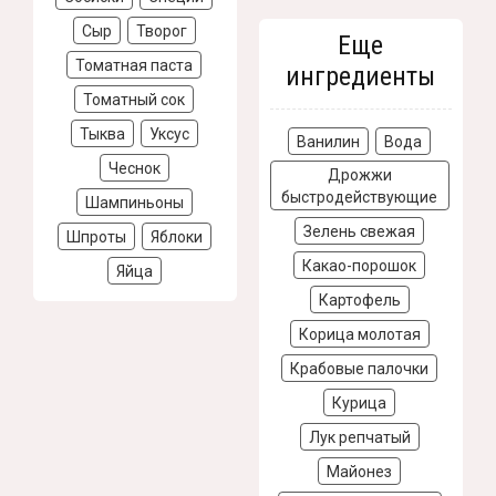
Сыр
Творог
Еще
Томатная паста
ингредиенты
Томатный сок
Тыква
Уксус
Ванилин
Вода
Чеснок
Дрожжи
быстродействующие
Шампиньоны
Зелень свежая
Шпроты
Яблоки
Какао-порошок
Яйца
Картофель
Корица молотая
Крабовые палочки
Курица
Лук репчатый
Майонез