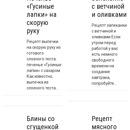
«Гусиные
с ветчиной
лапки» на
и оливками
скорую
Рецепт запеканки
руку
с ветчиной и
оливками Если
Рецепт выпечки
утром перед
на скорую руку из
работой у вас
готового
есть немного
слоеного теста:
свободного
печенье «Гусиные
времени на
лапки» с сахаром
создание
Как известно,
завтрака,
выпечка из
попробуйте...
слоеного теста...
Блины со
Рецепт
сгущенкой
мясного