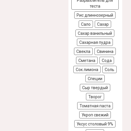
Разрыхлитель для
теста
Рис длиннозерный
Сало
Сахар
Сахар ванильный
Сахарная пудра
Свекла
Свинина
Сметана
Сода
Сок лимона
Соль
Специи
Сыр твердый
Творог
Томатная паста
Укроп свежий
Уксус столовый 9%