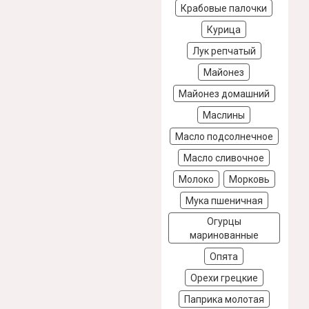
Крабовые палочки
Курица
Лук репчатый
Майонез
Майонез домашний
Маслины
Масло подсолнечное
Масло сливочное
Молоко
Морковь
Мука пшеничная
Огурцы
маринованные
Опята
Орехи грецкие
Паприка молотая