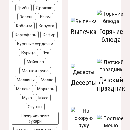
Грибы
Дрожжи
Зелень
Изюм
Кабачки
Капуста
Горячие
Выпечка
Картофель
Кефир
блюда
Куриные сердечки
Курица
Лук
Майонез
Манная крупа
Детский
Маслины
Масло
Десерты
праздник
Молоко
Морковь
Мука
Мясо
Огурцы
Панировочные
сухари