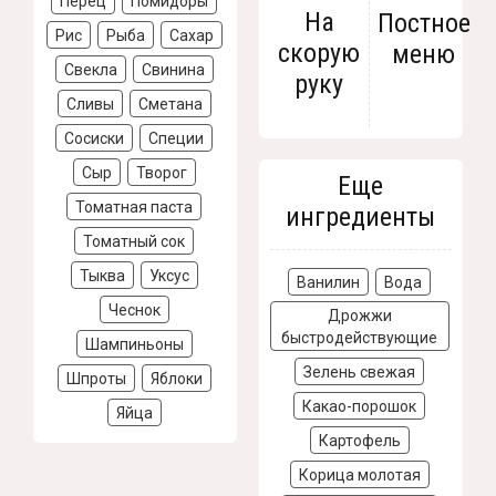
Перец
Помидоры
На
Постное
Рис
Рыба
Сахар
скорую
меню
Свекла
Свинина
руку
Сливы
Сметана
Сосиски
Специи
Сыр
Творог
Еще
Томатная паста
ингредиенты
Томатный сок
Тыква
Уксус
Ванилин
Вода
Чеснок
Дрожжи
быстродействующие
Шампиньоны
Зелень свежая
Шпроты
Яблоки
Какао-порошок
Яйца
Картофель
Корица молотая