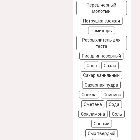
Перец черный
молотый
Петрушка свежая
Помидоры
Разрыхлитель для
теста
Рис длиннозерный
Сало
Сахар
Сахар ванильный
Сахарная пудра
Свекла
Свинина
Сметана
Сода
Сок лимона
Соль
Специи
Сыр твердый