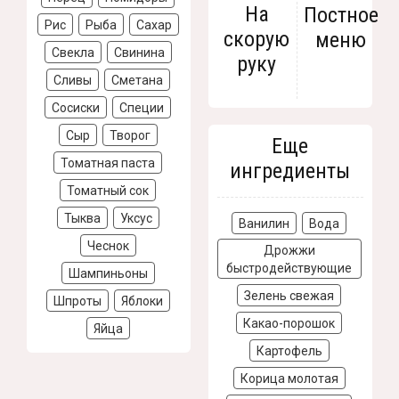
На
Постное
Рис
Рыба
Сахар
скорую
меню
Свекла
Свинина
руку
Сливы
Сметана
Сосиски
Специи
Сыр
Творог
Еще
Томатная паста
ингредиенты
Томатный сок
Тыква
Уксус
Ванилин
Вода
Чеснок
Дрожжи
быстродействующие
Шампиньоны
Зелень свежая
Шпроты
Яблоки
Какао-порошок
Яйца
Картофель
Корица молотая