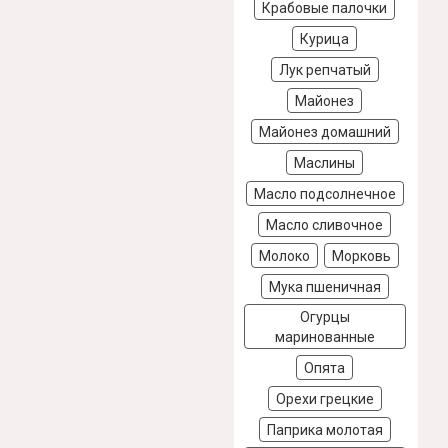
Крабовые палочки
Курица
Лук репчатый
Майонез
Майонез домашний
Маслины
Масло подсолнечное
Масло сливочное
Молоко
Морковь
Мука пшеничная
Огурцы
маринованные
Опята
Орехи грецкие
Паприка молотая