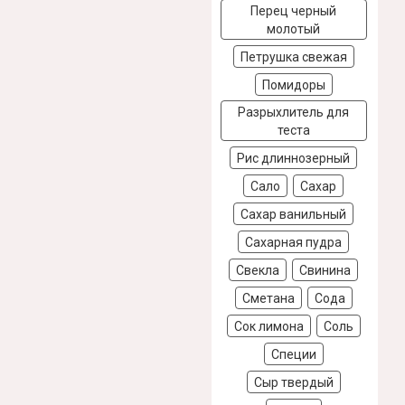
Перец черный
молотый
Петрушка свежая
Помидоры
Разрыхлитель для
теста
Рис длиннозерный
Сало
Сахар
Сахар ванильный
Сахарная пудра
Свекла
Свинина
Сметана
Сода
Сок лимона
Соль
Специи
Сыр твердый