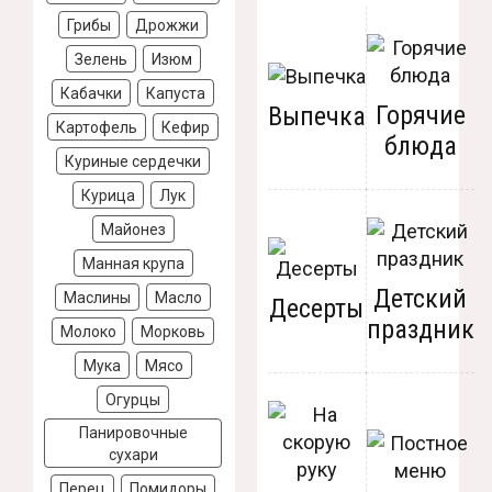
Грибы
Дрожжи
Зелень
Изюм
Кабачки
Капуста
Горячие
Выпечка
Картофель
Кефир
блюда
Куриные сердечки
Курица
Лук
Майонез
Манная крупа
Детский
Маслины
Масло
Десерты
праздник
Молоко
Морковь
Мука
Мясо
Огурцы
Панировочные
сухари
Перец
Помидоры