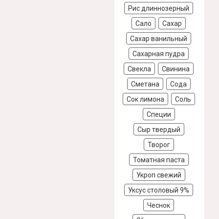
Рис длиннозерный
Сало
Сахар
Сахар ванильный
Сахарная пудра
Свекла
Свинина
Сметана
Сода
Сок лимона
Соль
Специи
Сыр твердый
Творог
Томатная паста
Укроп свежий
Уксус столовый 9%
Чеснок