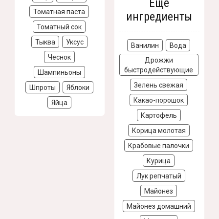
Еще
Томатная паста
ингредиенты
Томатный сок
Тыква
Уксус
Ванилин
Вода
Чеснок
Дрожжи
быстродействующие
Шампиньоны
Зелень свежая
Шпроты
Яблоки
Какао-порошок
Яйца
Картофель
Корица молотая
Крабовые палочки
Курица
Лук репчатый
Майонез
Майонез домашний