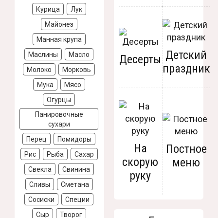
Курица
Лук
Майонез
Манная крупа
Детский
Маслины
Масло
Десерты
праздник
Молоко
Морковь
Мука
Мясо
Огурцы
Панировочные
сухари
Перец
Помидоры
На
Постное
Рис
Рыба
Сахар
скорую
меню
Свекла
Свинина
руку
Сливы
Сметана
Сосиски
Специи
Сыр
Творог