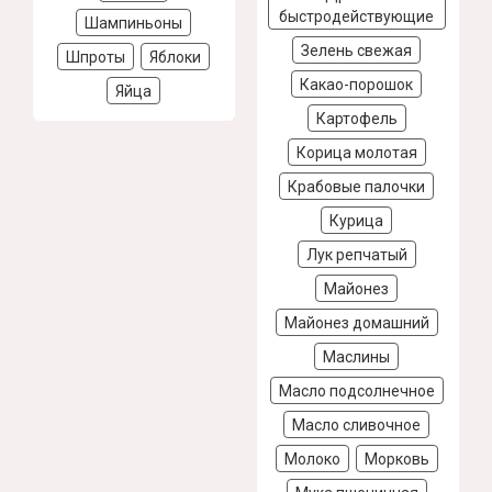
быстродействующие
Шампиньоны
Зелень свежая
Шпроты
Яблоки
Какао-порошок
Яйца
Картофель
Корица молотая
Крабовые палочки
Курица
Лук репчатый
Майонез
Майонез домашний
Маслины
Масло подсолнечное
Масло сливочное
Молоко
Морковь