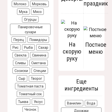
праздник
Молоко
Морковь
Мука
Мясо
Огурцы
Панировочные
сухари
Перец
Помидоры
На
Постное
Рис
Рыба
Сахар
скорую
меню
Свекла
Свинина
руку
Сливы
Сметана
Сосиски
Специи
Сыр
Творог
Еще
Томатная паста
ингредиенты
Томатный сок
Тыква
Уксус
Ванилин
Вода
Чеснок
Дрожжи