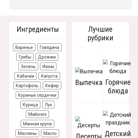
Ингредиенты
Лучшие
рубрики
Варенье
Говядина
Грибы
Дрожжи
Зелень
Изюм
Кабачки
Капуста
Горячие
Выпечка
Картофель
Кефир
блюда
Куриные сердечки
Курица
Лук
Майонез
Манная крупа
Детский
Маслины
Масло
Десерты