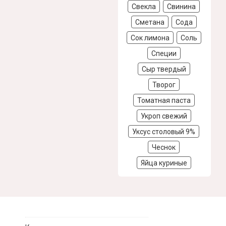
Свекла
Свинина
Сметана
Сода
Сок лимона
Соль
Специи
Сыр твердый
Творог
Томатная паста
Укроп свежий
Уксус столовый 9%
Чеснок
Яйца куриные