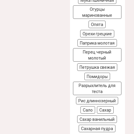
Мука пшеничная
Огурцы
маринованные
Опята
Орехи грецкие
Паприка молотая
Перец черный
молотый
Петрушка свежая
Помидоры
Разрыхлитель для
теста
Рис длиннозерный
Сало
Сахар
Сахар ванильный
Сахарная пудра