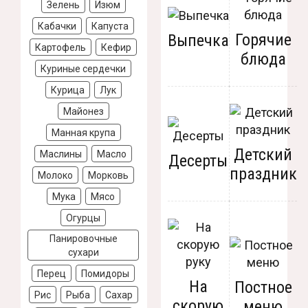
Зелень
Изюм
Кабачки
Капуста
Горячие
Выпечка
Картофель
Кефир
блюда
Куриные сердечки
Курица
Лук
Майонез
Манная крупа
Детский
Маслины
Масло
Десерты
праздник
Молоко
Морковь
Мука
Мясо
Огурцы
Панировочные
сухари
Перец
Помидоры
На
Постное
Рис
Рыба
Сахар
скорую
меню