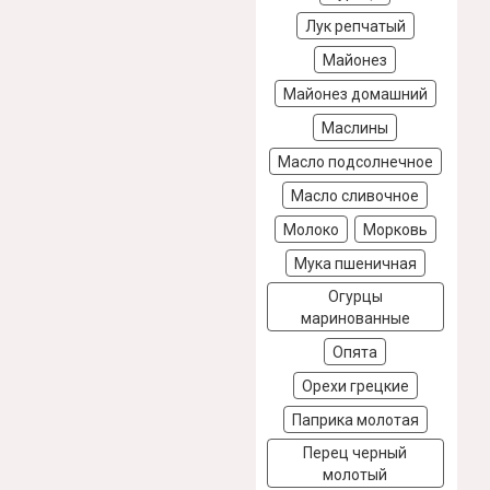
Лук репчатый
Майонез
Майонез домашний
Маслины
Масло подсолнечное
Масло сливочное
Молоко
Морковь
Мука пшеничная
Огурцы
маринованные
Опята
Орехи грецкие
Паприка молотая
Перец черный
молотый